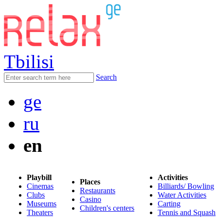
Tbilisi
Search
ge
ru
en
Playbill
Activities
Places
Cinemas
Billiards/ Bowling
Restaurants
Clubs
Water Activities
Casino
Museums
Carting
Children's centers
Theaters
Tennis and Squash