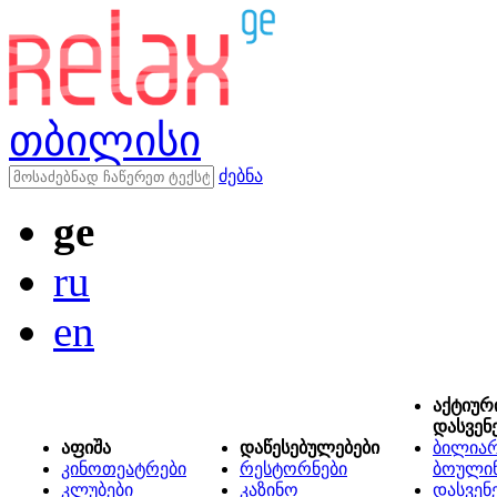
თბილისი
ძებნა
ge
ru
en
აქტიურ
დასვენ
აფიშა
დაწესებულებები
ბილიარ
კინოთეატრები
რესტორნები
ბოული
კლუბები
კაზინო
დასვენ