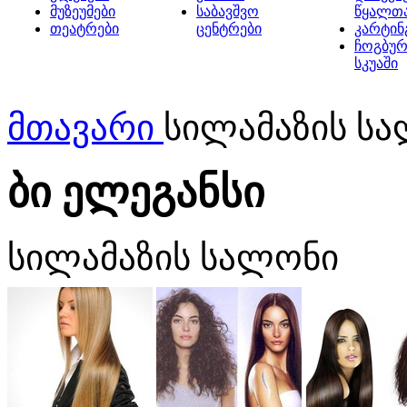
მუზეუმები
საბავშვო
წყალთ
თეატრები
ცენტრები
კარტინ
ჩოგბურ
სკუაში
მთავარი
სილამაზის სა
ბი ელეგანსი
სილამაზის სალონი