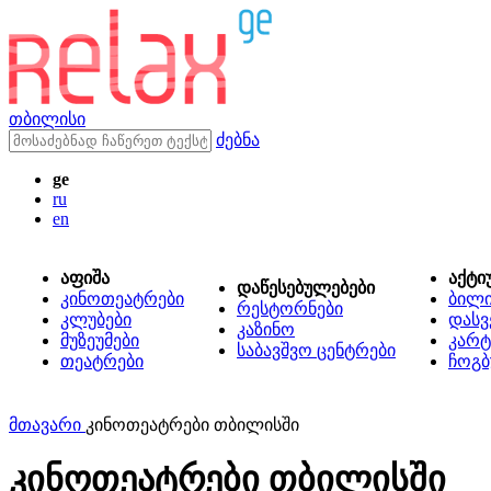
თბილისი
ძებნა
ge
ru
en
აფიშა
აქტი
დაწესებულებები
კინოთეატრები
ბილ
რესტორნები
კლუბები
დასვ
კაზინო
მუზეუმები
კარტ
საბავშვო ცენტრები
თეატრები
ჩოგბ
მთავარი
კინოთეატრები თბილისში
კინოთეატრები თბილისში