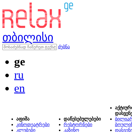
თბილისი
ძებნა
ge
ru
en
აქტიურ
დასვენ
აფიშა
დაწესებულებები
ბილიარ
კინოთეატრები
რესტორნები
ბოული
კლუბები
კაზინო
დასვენ