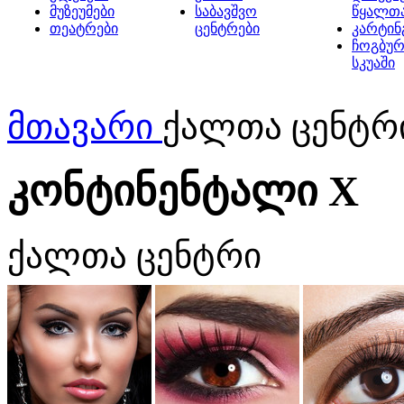
მუზეუმები
საბავშვო
წყალთ
თეატრები
ცენტრები
კარტინ
ჩოგბურ
სკუაში
მთავარი
ქალთა ცენტრ
კონტინენტალი X
ქალთა ცენტრი