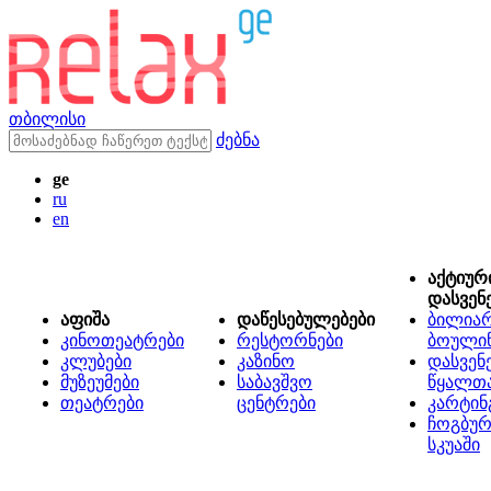
თბილისი
ძებნა
ge
ru
en
აქტიურ
დასვენ
აფიშა
დაწესებულებები
ბილიარ
კინოთეატრები
რესტორნები
ბოული
კლუბები
კაზინო
დასვენ
მუზეუმები
საბავშვო
წყალთ
თეატრები
ცენტრები
კარტინ
ჩოგბურ
სკუაში