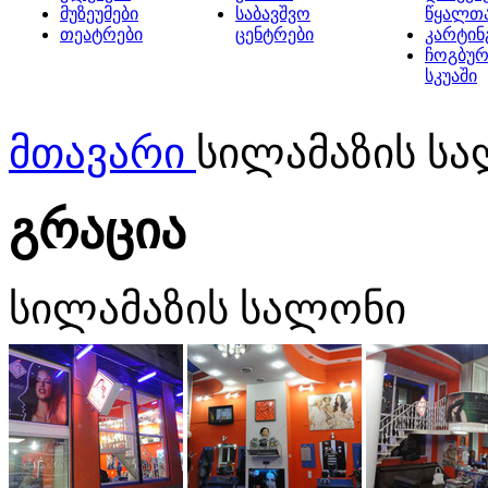
მუზეუმები
საბავშვო
წყალთ
თეატრები
ცენტრები
კარტინ
ჩოგბურ
სკუაში
მთავარი
სილამაზის სა
გრაცია
სილამაზის სალონი