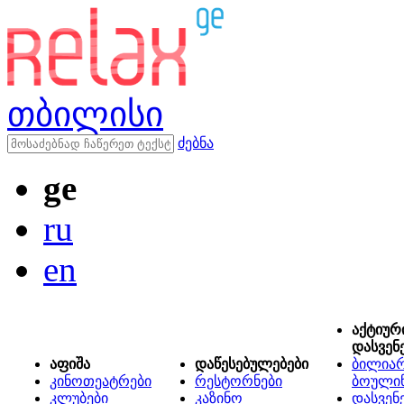
თბილისი
ძებნა
ge
ru
en
აქტიურ
დასვენ
აფიშა
დაწესებულებები
ბილიარ
კინოთეატრები
რესტორნები
ბოული
კლუბები
კაზინო
დასვენ