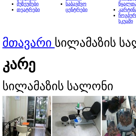
მუზეუმები
საბავშვო
წყალთ
თეატრები
ცენტრები
კარტინ
ჩოგბურ
სკუაში
მთავარი
სილამაზის სა
კარე
სილამაზის სალონი