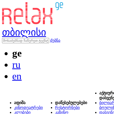
თბილისი
ძებნა
ge
ru
en
აქტიურ
დასვენ
აფიშა
დაწესებულებები
ბილიარ
კინოთეატრები
რესტორნები
ბოული
კლუბები
კაზინო
დასვენ