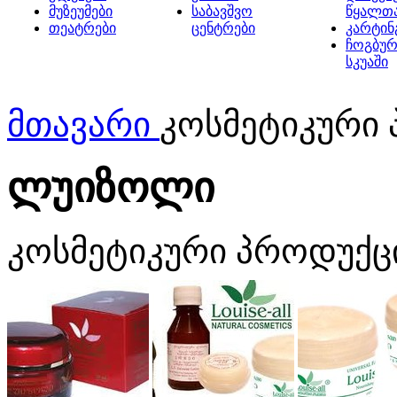
მუზეუმები
საბავშვო
წყალთ
თეატრები
ცენტრები
კარტინ
ჩოგბურ
სკუაში
მთავარი
კოსმეტიკური
ლუიზოლი
კოსმეტიკური პროდუქც