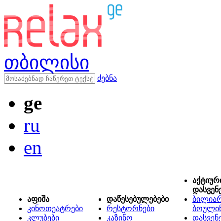
თბილისი
ძებნა
ge
ru
en
აქტიურ
დასვენ
აფიშა
დაწესებულებები
ბილიარ
კინოთეატრები
რესტორნები
ბოული
კლუბები
კაზინო
დასვენ