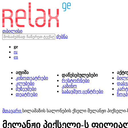
თბილისი
ძებნა
ge
ru
en
აფიშა
აქტი
დაწესებულებები
კინოთეატრები
ბილ
რესტორნები
კლუბები
დასვ
კაზინო
მუზეუმები
კარტ
საბავშვო ცენტრები
თეატრები
ჩოგბ
მთავარი
სილამაზის სალონების ქსელი მელანჟი პიქსელი
მელანჟი პიქსელი-ს ფილია