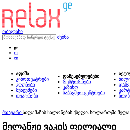
თბილისი
ძებნა
ge
ru
en
აფიშა
აქტი
დაწესებულებები
კინოთეატრები
ბილ
რესტორნები
კლუბები
დასვ
კაზინო
მუზეუმები
კარტ
საბავშვო ცენტრები
თეატრები
ჩოგბ
მთავარი
სილამაზის სალონების ქსელი, სოლარიუმი მელა
მელანჟი ვაკის ფილიალი