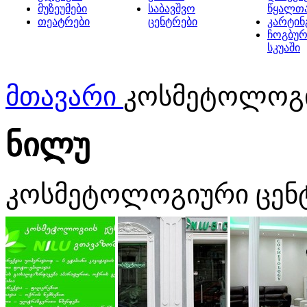
მუზეუმები
საბავშვო
წყალთ
თეატრები
ცენტრები
კარტინ
ჩოგბურ
სკუაში
მთავარი
კოსმეტოლოგი
ნილუ
კოსმეტოლოგიური ცენ