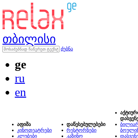
თბილისი
ძებნა
ge
ru
en
აქტიურ
დასვენ
აფიშა
დაწესებულებები
ბილიარ
კინოთეატრები
რესტორნები
ბოული
კლუბები
კაზინო
დასვენ