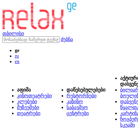
თბილისი
ძებნა
ge
ru
en
აქტიურ
დასვენ
აფიშა
დაწესებულებები
ბილიარ
კინოთეატრები
რესტორნები
ბოული
კლუბები
კაზინო
დასვენ
მუზეუმები
საბავშვო
წყალთ
თეატრები
ცენტრები
კარტინ
ჩოგბურ
სკუაში