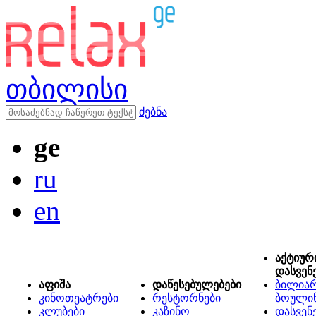
თბილისი
ძებნა
ge
ru
en
აქტიურ
დასვენ
აფიშა
დაწესებულებები
ბილიარ
კინოთეატრები
რესტორნები
ბოული
კლუბები
კაზინო
დასვენ