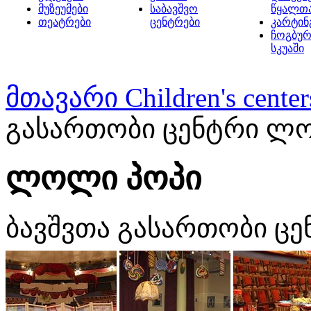
მუზეუმები
საბავშვო
წყალთ
თეატრები
ცენტრები
კარტინ
ჩოგბურ
სკუაში
მთავარი
Children's center
გასართობი ცენტრი ლ
ლოლი პოპი
ბავშვთა გასართობი ცე