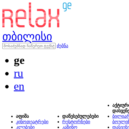
თბილისი
ძებნა
ge
ru
en
აქტიურ
დასვენ
აფიშა
დაწესებულებები
ბილიარ
კინოთეატრები
რესტორნები
ბოული
კლუბები
კაზინო
დასვენ