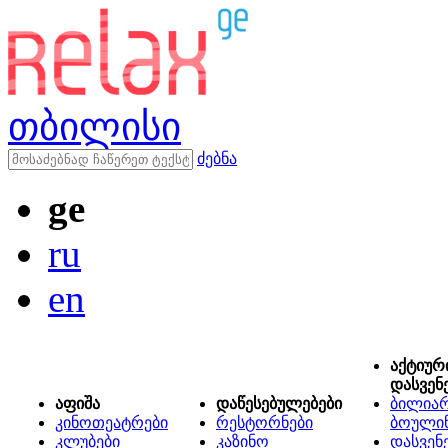
თბილისი
ძებნა
ge
ru
en
აქტიურ
დასვენ
აფიშა
დაწესებულებები
ბილიარ
კინოთეატრები
რესტორნები
ბოული
კლუბები
კაზინო
დასვენ