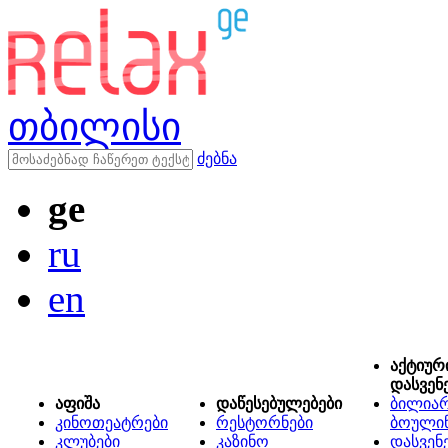
თბილისი
ძებნა
ge
ru
en
აქტიურ
დასვენ
აფიშა
დაწესებულებები
ბილიარ
კინოთეატრები
რესტორნები
ბოული
კლუბები
კაზინო
დასვენ