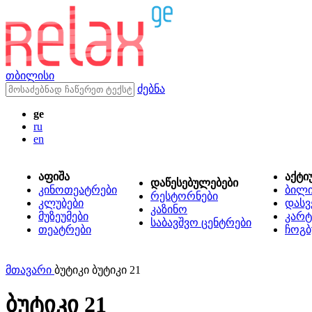
თბილისი
ძებნა
ge
ru
en
აფიშა
აქტი
დაწესებულებები
კინოთეატრები
ბილ
რესტორნები
კლუბები
დასვ
კაზინო
მუზეუმები
კარტ
საბავშვო ცენტრები
თეატრები
ჩოგბ
მთავარი
ბუტიკი ბუტიკი 21
ბუტიკი 21