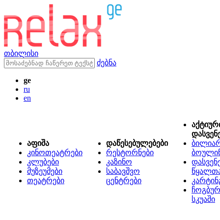
თბილისი
ძებნა
ge
ru
en
აქტიურ
დასვენ
აფიშა
დაწესებულებები
ბილიარ
კინოთეატრები
რესტორნები
ბოული
კლუბები
კაზინო
დასვენ
მუზეუმები
საბავშვო
წყალთ
თეატრები
ცენტრები
კარტინ
ჩოგბურ
სკუაში