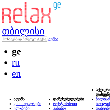
თბილისი
ძებნა
ge
ru
en
აქტიურ
დასვენ
აფიშა
დაწესებულებები
ბილიარ
კინოთეატრები
რესტორნები
ბოული
კლუბები
კაზინო
დასვენ