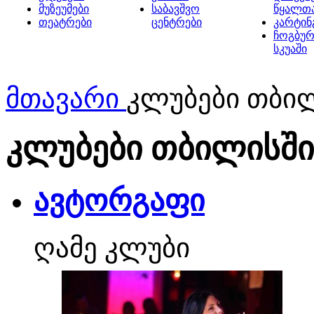
მუზეუმები
საბავშვო
წყალთ
თეატრები
ცენტრები
კარტინ
ჩოგბურ
სკუაში
მთავარი
კლუბები თბი
კლუბები თბილისში
ავტორგაფი
ღამე კლუბი