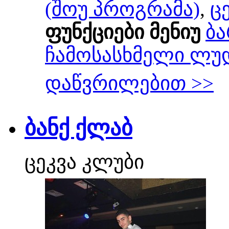
(შოუ პროგრამა)
,
ც
ფუნქციები მენიუ
ბა
ჩამოსასხმელი ლუ
დაწვრილებით >>
ბანქ ქლაბ
ცეკვა კლუბი