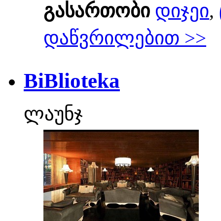
გასართობი
დიჯეი
,
დაწვრილებით >>
BiBlioteka
ლაუნჯ