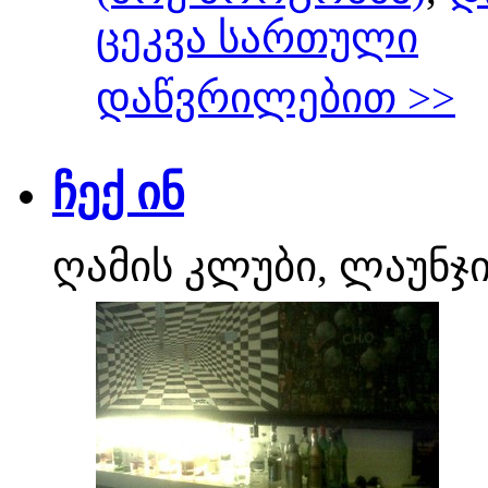
ცეკვა სართული
დაწვრილებით >>
ჩექ ინ
ღამის კლუბი, ლაუნჯ