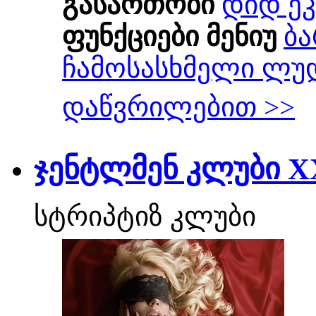
გასართობი
დიდ ეკ
ფუნქციები მენიუ
ბა
ჩამოსასხმელი ლუ
დაწვრილებით >>
ჯენტლმენ კლუბი 
სტრიპტიზ კლუბი