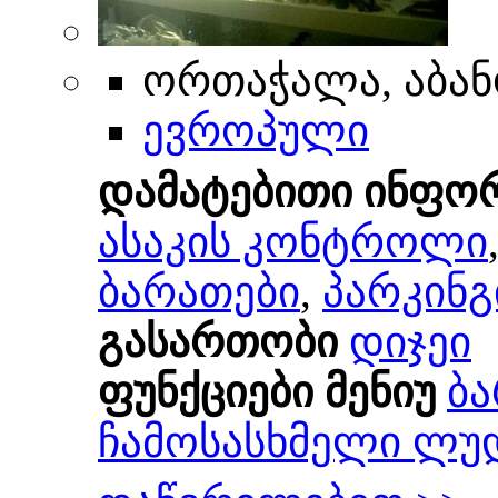
ორთაჭალა, აბან
ევროპული
დამატებითი ინფო
ასაკის კონტროლი
ბარათები
,
პარკინგ
გასართობი
დიჯეი
ფუნქციები მენიუ
ბა
ჩამოსასხმელი ლუ