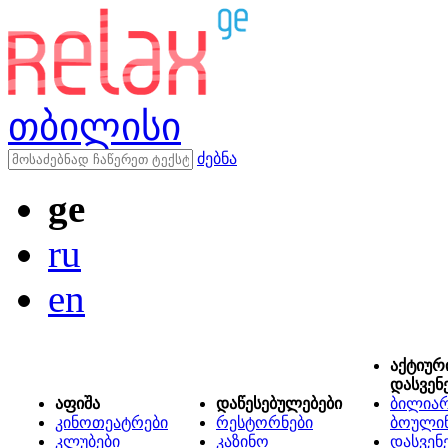
თბილისი
ძებნა
ge
ru
en
აქტიურ
დასვენ
აფიშა
დაწესებულებები
ბილიარ
კინოთეატრები
რესტორნები
ბოული
კლუბები
კაზინო
დასვენ