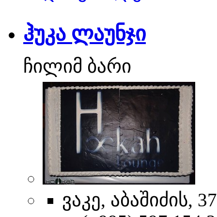
ჰუკა ლაუნჯი
ჩილიმ ბარი
ვაკე, აბაშიძის, 37