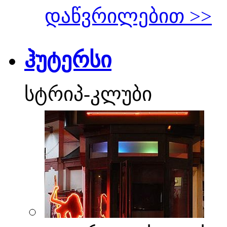
დაწვრილებით >>
ჰუტერსი
სტრიპ-კლუბი