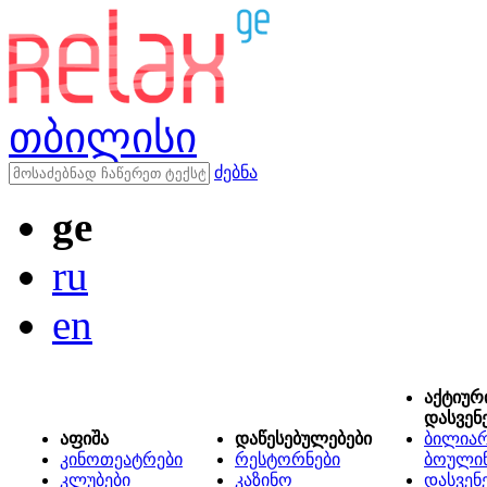
თბილისი
ძებნა
ge
ru
en
აქტიურ
დასვენ
აფიშა
დაწესებულებები
ბილიარ
კინოთეატრები
რესტორნები
ბოული
კლუბები
კაზინო
დასვენ