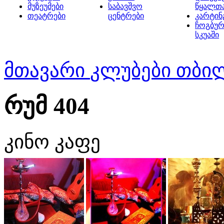
მუზეუმები
საბავშვო
წყალთ
თეატრები
ცენტრები
კარტინ
ჩოგბურ
სკუაში
მთავარი
კლუბები თბი
რუმ 404
კინო კაფე