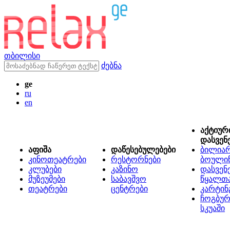
თბილისი
ძებნა
ge
ru
en
აქტიურ
დასვენ
აფიშა
დაწესებულებები
ბილიარ
კინოთეატრები
რესტორნები
ბოული
კლუბები
კაზინო
დასვენ
მუზეუმები
საბავშვო
წყალთ
თეატრები
ცენტრები
კარტინ
ჩოგბურ
სკუაში