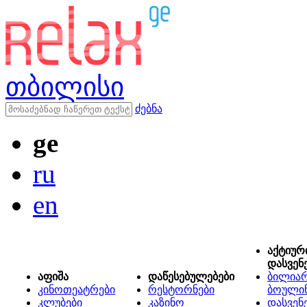
თბილისი
ძებნა
ge
ru
en
აქტიურ
დასვენ
აფიშა
დაწესებულებები
ბილიარ
კინოთეატრები
რესტორნები
ბოული
კლუბები
კაზინო
დასვენ