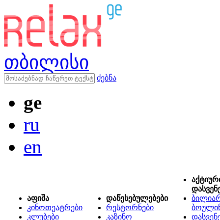
თბილისი
ძებნა
ge
ru
en
აქტიურ
დასვენ
აფიშა
დაწესებულებები
ბილიარ
კინოთეატრები
რესტორნები
ბოული
კლუბები
კაზინო
დასვენ