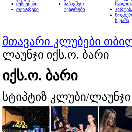
მუზეუმები
საბავშვო
წყალთ
თეატრები
ცენტრები
კარტინ
ჩოგბურ
სკუაში
მთავარი
კლუბები თბი
ლაუნჯი იქს.ო. ბარი
იქს.ო. ბარი
სტიპტიზ კლუბი/ლაუნჯი