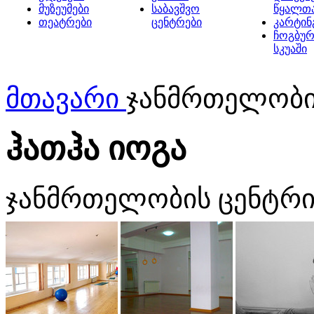
მუზეუმები
საბავშვო
წყალთ
თეატრები
ცენტრები
კარტინ
ჩოგბურ
სკუაში
მთავარი
ჯანმრთელობის
ჰათჰა იოგა
ჯანმრთელობის ცენტრ