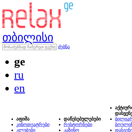
თბილისი
ძებნა
ge
ru
en
აქტიურ
დასვენ
აფიშა
დაწესებულებები
ბილიარ
კინოთეატრები
რესტორნები
ბოული
კლუბები
კაზინო
დასვენ