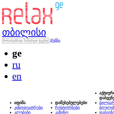
თბილისი
ძებნა
ge
ru
en
აქტიურ
დასვენ
აფიშა
დაწესებულებები
ბილიარ
კინოთეატრები
რესტორნები
ბოული
კლუბები
კაზინო
დასვენ