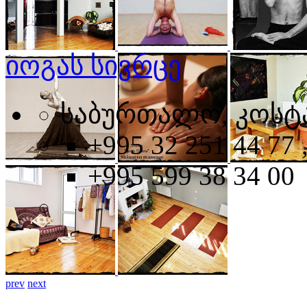
იოგას სივრცე
საბურთალო, კოსტა
+995 32 251 44 77 
+995 599 38 34 00
prev
next