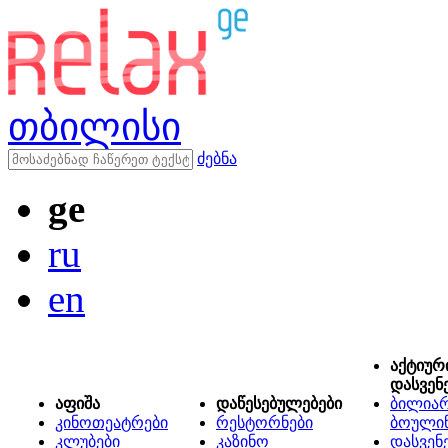
თბილისი
ძებნა
ge
ru
en
აქტიურ
დასვენ
აფიშა
დაწესებულებები
ბილიარ
კინოთეატრები
რესტორნები
ბოული
კლუბები
კაზინო
დასვენ