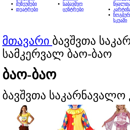
მუზეუმები
საბავშვო
წყალთ
თეატრები
ცენტრები
კარტინ
ჩოგბურ
სკუაში
მთავარი
ბავშვთა საკა
სამკერვალ ბაო-ბაო
ბაო-ბაო
ბავშვთა საკარნავალო 