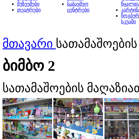
მუზეუმები
საბავშვო
წყალთ
თეატრები
ცენტრები
კარტინ
ჩოგბურ
სკუაში
მთავარი
სათამაშოების
ბიმბო 2
სათამაშოების მაღაზია