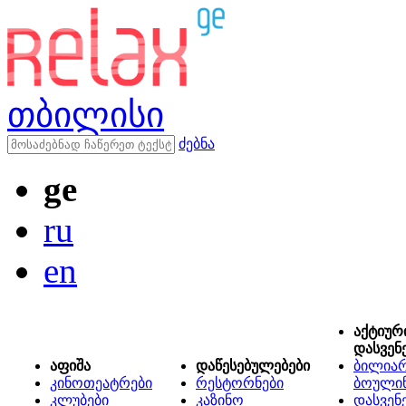
თბილისი
ძებნა
ge
ru
en
აქტიურ
დასვენ
აფიშა
დაწესებულებები
ბილიარ
კინოთეატრები
რესტორნები
ბოული
კლუბები
კაზინო
დასვენ