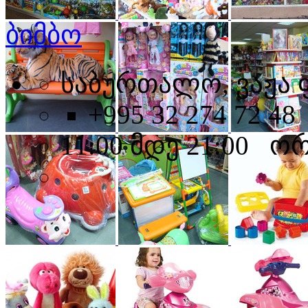
ბიმბო
საბურთალო, ვაჟა 
+995 32 274 72 48
11:00 მდე 21:00 ო