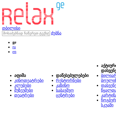
თბილისი
ძებნა
ge
ru
en
აქტიურ
დასვენ
აფიშა
დაწესებულებები
ბილიარ
კინოთეატრები
რესტორნები
ბოული
კლუბები
კაზინო
დასვენ
მუზეუმები
საბავშვო
წყალთ
თეატრები
ცენტრები
კარტინ
ჩოგბურ
სკუაში