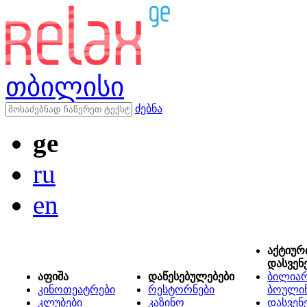
თბილისი
ძებნა
ge
ru
en
აქტიურ
დასვენ
აფიშა
დაწესებულებები
ბილიარ
კინოთეატრები
რესტორნები
ბოული
კლუბები
კაზინო
დასვენ