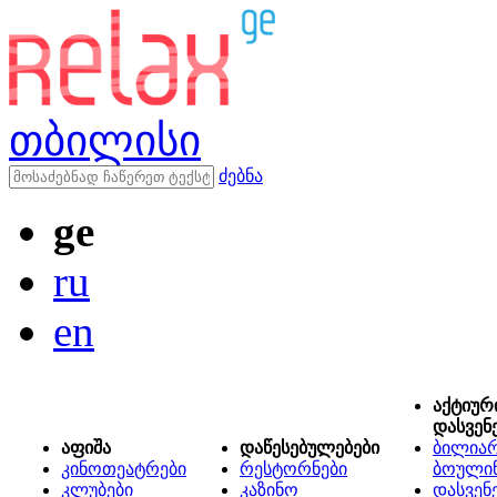
თბილისი
ძებნა
ge
ru
en
აქტიურ
დასვენ
აფიშა
დაწესებულებები
ბილიარ
კინოთეატრები
რესტორნები
ბოული
კლუბები
კაზინო
დასვენ