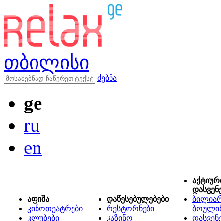
თბილისი
ძებნა
ge
ru
en
აქტიურ
დასვენ
აფიშა
დაწესებულებები
ბილიარ
კინოთეატრები
რესტორნები
ბოული
კლუბები
კაზინო
დასვენ