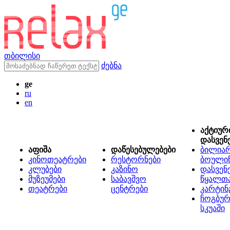
თბილისი
ძებნა
ge
ru
en
აქტიურ
დასვენ
აფიშა
დაწესებულებები
ბილიარ
კინოთეატრები
რესტორნები
ბოული
კლუბები
კაზინო
დასვენ
მუზეუმები
საბავშვო
წყალთ
თეატრები
ცენტრები
კარტინ
ჩოგბურ
სკუაში