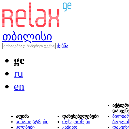
თბილისი
ძებნა
ge
ru
en
აქტიურ
დასვენ
აფიშა
დაწესებულებები
ბილიარ
კინოთეატრები
რესტორნები
ბოული
კლუბები
კაზინო
დასვენ