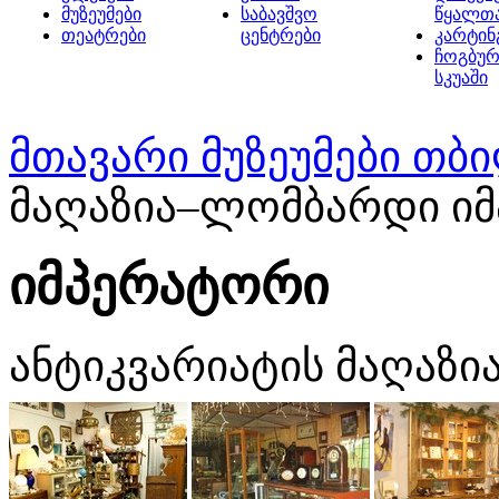
მუზეუმები
საბავშვო
წყალთ
თეატრები
ცენტრები
კარტინ
ჩოგბურ
სკუაში
მთავარი
მუზეუმები თბ
მაღაზია–ლომბარდი ი
იმპერატორი
ანტიკვარიატის მაღაზ