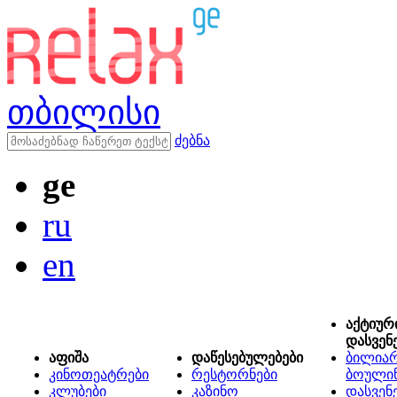
თბილისი
ძებნა
ge
ru
en
აქტიურ
დასვენ
აფიშა
დაწესებულებები
ბილიარ
კინოთეატრები
რესტორნები
ბოული
კლუბები
კაზინო
დასვენ