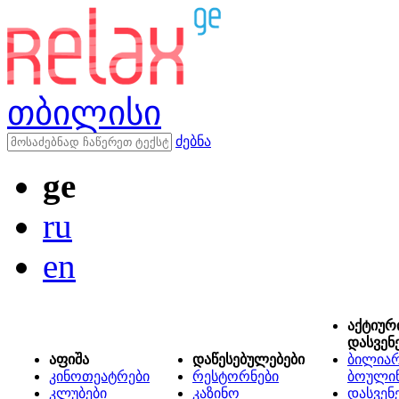
თბილისი
ძებნა
ge
ru
en
აქტიურ
დასვენ
აფიშა
დაწესებულებები
ბილიარ
კინოთეატრები
რესტორნები
ბოული
კლუბები
კაზინო
დასვენ