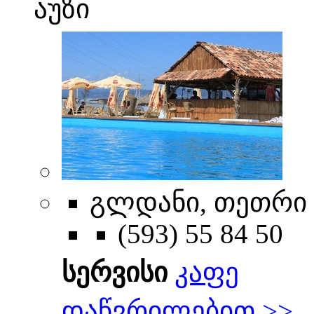
აუზი
გლდანი, თეთრი ტ
(593) 55 84 50
სერვისი
კაფე
დაწვრილებით >>