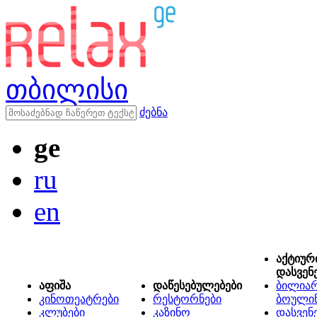
თბილისი
ძებნა
ge
ru
en
აქტიურ
დასვენ
აფიშა
დაწესებულებები
ბილიარ
კინოთეატრები
რესტორნები
ბოული
კლუბები
კაზინო
დასვენ