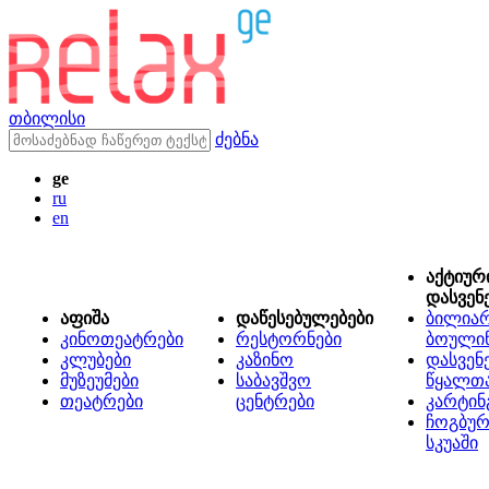
თბილისი
ძებნა
ge
ru
en
აქტიურ
დასვენ
აფიშა
დაწესებულებები
ბილიარ
კინოთეატრები
რესტორნები
ბოული
კლუბები
კაზინო
დასვენ
მუზეუმები
საბავშვო
წყალთ
თეატრები
ცენტრები
კარტინ
ჩოგბურ
სკუაში