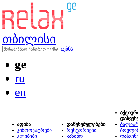
თბილისი
ძებნა
ge
ru
en
აქტიურ
დასვენ
აფიშა
დაწესებულებები
ბილიარ
კინოთეატრები
რესტორნები
ბოული
კლუბები
კაზინო
დასვენ