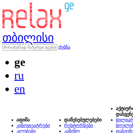
თბილისი
ძებნა
ge
ru
en
აქტიურ
დასვენ
აფიშა
დაწესებულებები
ბილიარ
კინოთეატრები
რესტორნები
ბოული
კლუბები
კაზინო
დასვენ