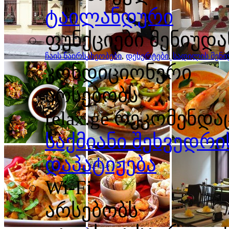
ტაილანდური
ფუნქციები მენიუდა
ჩაის ნაირსახეობები
,
დესერტები
,
სადილის მენი
კონდიციონერი
არსებობს
relax.ge რეკომენდა
საქმიანი შეხვედრი
დაპატიჟება
Wi-Fi
არსებობს