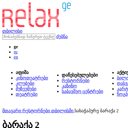
თბილისი
ძებნა
ge
ru
en
აფიშა
აქტი
დაწესებულებები
კინოთეატრები
ბილ
რესტორნები
კლუბები
დასვ
კაზინო
მუზეუმები
კარტ
საბავშვო ცენტრები
თეატრები
ჩოგბ
მთავარი
რესტორნები თბილისში
სახაჭაპურე ბარაქა 2
ბარაქა 2