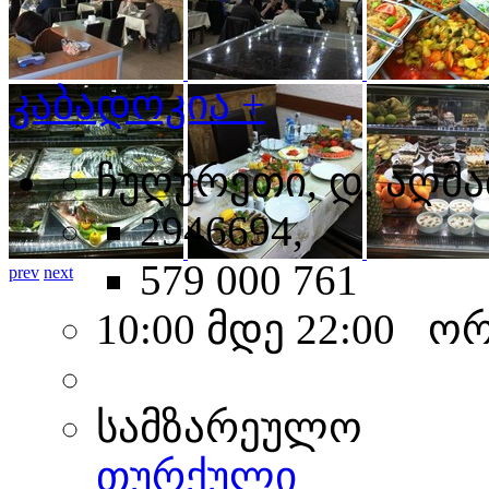
კაბადოკია +
ჩუღურეთი, დ. აღმა
2946694,
579 000 761
prev
next
10:00 მდე 22:00 ო
სამზარეულო
თურქული