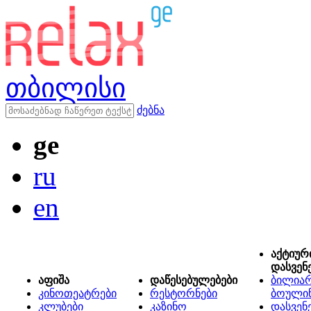
თბილისი
ძებნა
ge
ru
en
აქტიურ
დასვენ
აფიშა
დაწესებულებები
ბილიარ
კინოთეატრები
რესტორნები
ბოული
კლუბები
კაზინო
დასვენ