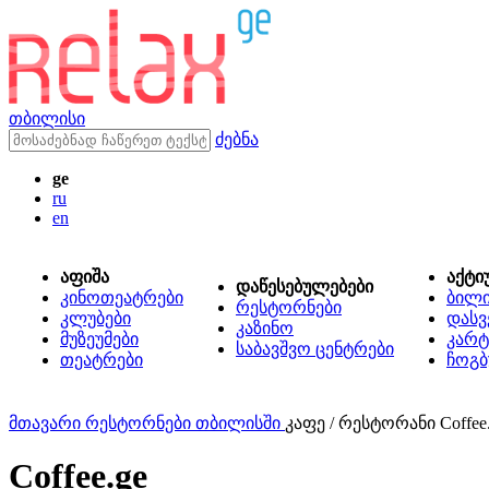
თბილისი
ძებნა
ge
ru
en
აფიშა
აქტი
დაწესებულებები
კინოთეატრები
ბილ
რესტორნები
კლუბები
დასვ
კაზინო
მუზეუმები
კარტ
საბავშვო ცენტრები
თეატრები
ჩოგბ
მთავარი
რესტორნები თბილისში
კაფე / რესტორანი Coffee
Coffee.ge