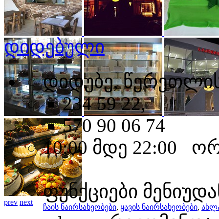
დიდებული
დიდუბე, წერეთლის
234 59 22,
570 90 06 74
10:00 მდე 22:00 ო
ფუნქციები მენიუდა
prev
next
ჩაის ნაირსახეობები
,
ყავის ნაირსახეობები
,
ახლ