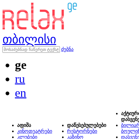
თბილისი
ძებნა
ge
ru
en
აქტიურ
დასვენ
აფიშა
დაწესებულებები
ბილიარ
კინოთეატრები
რესტორნები
ბოული
კლუბები
კაზინო
დასვენ