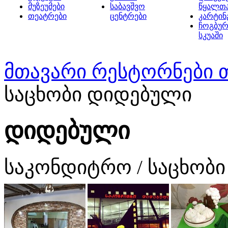
მუზეუმები
საბავშვო
წყალთ
თეატრები
ცენტრები
კარტინ
ჩოგბურ
სკუაში
მთავარი
რესტორნები 
საცხობი დიდებული
დიდებული
საკონდიტრო / საცხობი