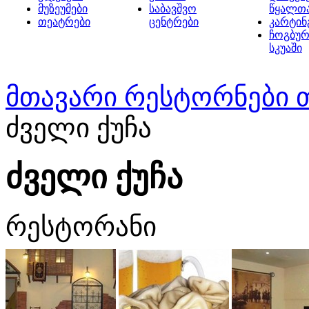
მუზეუმები
საბავშვო
წყალთ
თეატრები
ცენტრები
კარტინ
ჩოგბურ
სკუაში
მთავარი
რესტორნები 
ძველი ქუჩა
ძველი ქუჩა
რესტორანი