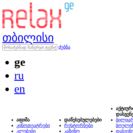
თბილისი
ძებნა
ge
ru
en
აქტიურ
დასვენ
აფიშა
დაწესებულებები
ბილიარ
კინოთეატრები
რესტორნები
ბოული
კლუბები
კაზინო
დასვენ