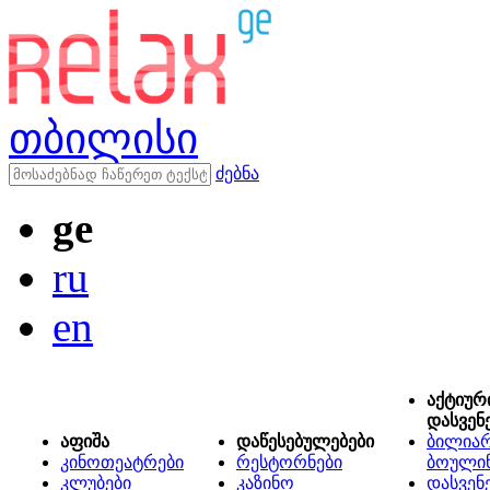
თბილისი
ძებნა
ge
ru
en
აქტიურ
დასვენ
აფიშა
დაწესებულებები
ბილიარ
კინოთეატრები
რესტორნები
ბოული
კლუბები
კაზინო
დასვენ