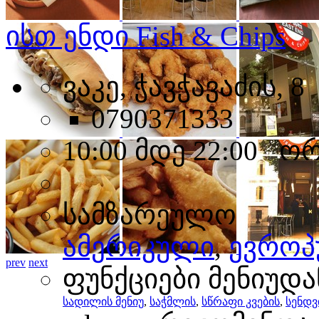
ისთ ენდი Fish & Chips
ვაკე, ჭავჭავაძის, 8
0790371333
10:00 მდე 22:00 ო
სამზარეულო
ამერიკული
,
ევრო
prev
next
ფუნქციები მენიუდა
სადილის მენიუ
,
საჭმლის
,
სწრაფი კვების
,
სენდვ