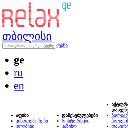
თბილისი
ძებნა
ge
ru
en
აქტიურ
დასვენ
აფიშა
დაწესებულებები
ბილიარ
კინოთეატრები
რესტორნები
ბოული
კლუბები
კაზინო
დასვენ