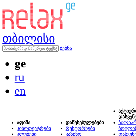
თბილისი
ძებნა
ge
ru
en
აქტიურ
დასვენ
აფიშა
დაწესებულებები
ბილიარ
კინოთეატრები
რესტორნები
ბოული
კლუბები
კაზინო
დასვენ