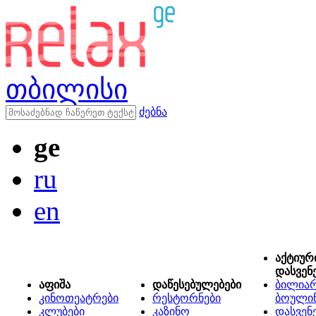
თბილისი
ძებნა
ge
ru
en
აქტიურ
დასვენ
აფიშა
დაწესებულებები
ბილიარ
კინოთეატრები
რესტორნები
ბოული
კლუბები
კაზინო
დასვენ