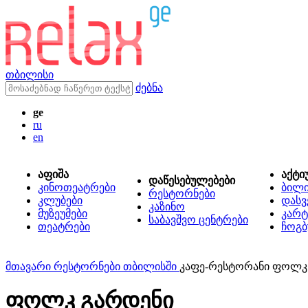
თბილისი
ძებნა
ge
ru
en
აფიშა
აქტი
დაწესებულებები
კინოთეატრები
ბილ
რესტორნები
კლუბები
დასვ
კაზინო
მუზეუმები
კარტ
საბავშვო ცენტრები
თეატრები
ჩოგბ
მთავარი
რესტორნები თბილისში
კაფე-რესტორანი ფოლკ
ფოლკ გარდენი